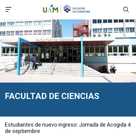
Accede a Declaración de Accesibilidad
Accede al menú principal
Accede al pie
Accede al contenido principal
FACULTAD DE CIENCIAS
Estudiantes de nuevo ingreso: Jornada de Acogida 4
de septiembre